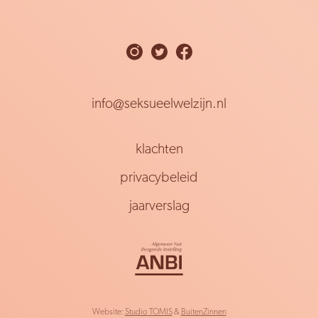
info@seksueelwelzijn.nl
klachten
privacybeleid
jaarverslag
Website:
Studio TOMIS
&
BuitenZinnen