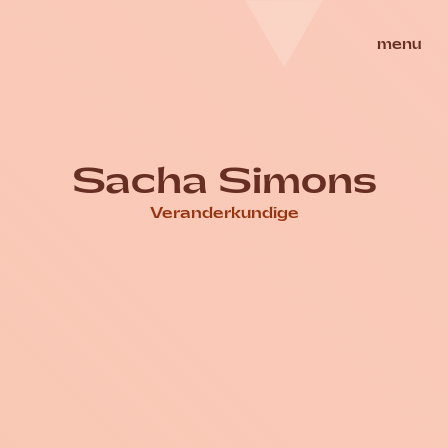
Skip
to
Homepage
Seksueel Welzijn Nederland
menu
sluit
content
Sacha Simons
Veranderkundige